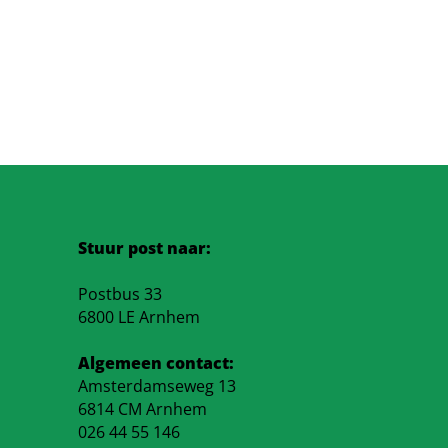
Stuur post naar:
Postbus 33
6800 LE Arnhem
Algemeen contact:
Amsterdamseweg 13
6814 CM Arnhem
026 44 55 146